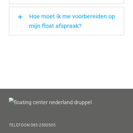
Hoe moet ik me voorbereiden op
mijn float afspraak?
TELEFOON 085-2500505