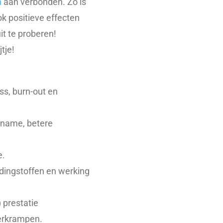
n
aan verbonden. Zo is
ok positieve effecten
t te proberen!
tje!
ss, burn-out en
opname, betere
e.
dingstoffen en werking
 prestatie
ierkrampen.