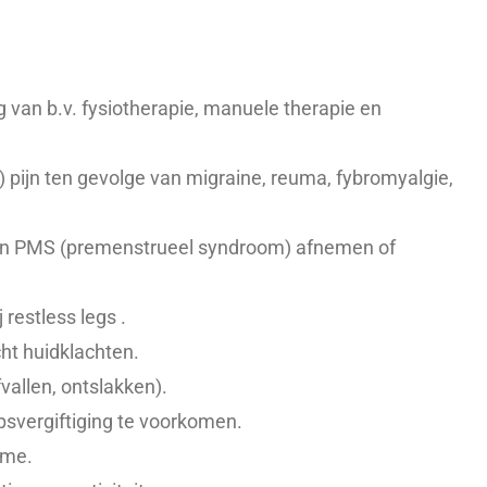
g van b.v. fysiotherapie, manuele therapie en
) pijn ten gevolge van migraine, reuma, fybromyalgie,
an PMS (premenstrueel syndroom) afnemen of
j restless legs .
cht huidklachten.
vallen, ontslakken).
svergiftiging te voorkomen.
tme.