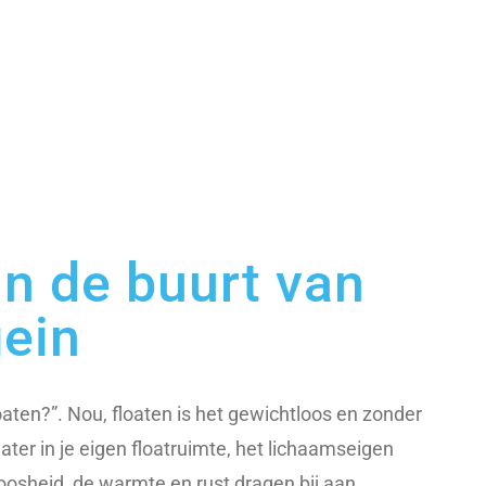
in de buurt van
ein
loaten?”. Nou, floaten is het gewichtloos en zonder
water in je eigen floatruimte, het lichaamseigen
osheid, de warmte en rust dragen bij aan