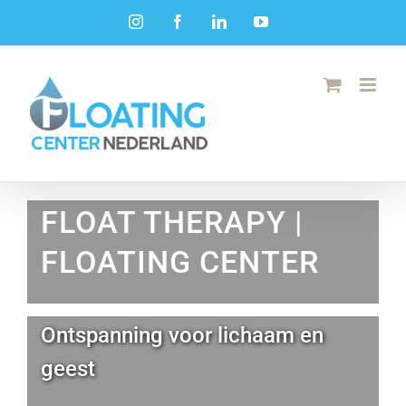
Ga
Instagram
Facebook
LinkedIn
YouTube
naar
inhoud
FLOAT THERAPY |
FLOATING CENTER
Ontspanning voor lichaam en
geest